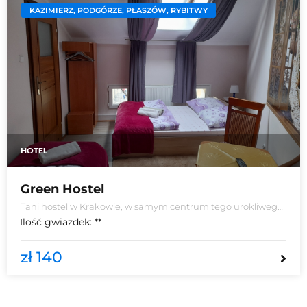
KAZIMIERZ, PODGÓRZE, PŁASZÓW, RYBITWY
HOTEL
Green Hostel
Tani hostel w Krakowie, w samym centrum tego urokliwego
miasta. Zlokalizowany w zabytkowej kamienicy w samym
Ilość gwiazdek:
**
centrum Krakowa, na Kazimierzu.
zł 140