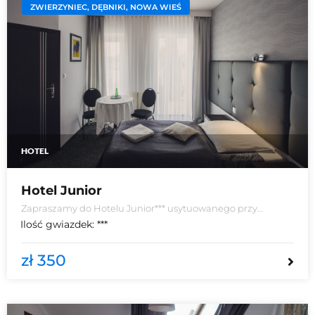
ZWIERZYNIEC, DĘBNIKI, NOWA WIEŚ
HOTEL
Hotel Junior
Zapraszamy do Hotelu Junior*** usytuowanego przy
wyjeździe na autostradę A4 Kraków-Katowice. Położony w
Ilość gwiazdek:
***
otulinie Jurajskiego Parku Krajobrazowego, otoczony
zielenią zapewnia ciszę i spokój.
zł 350