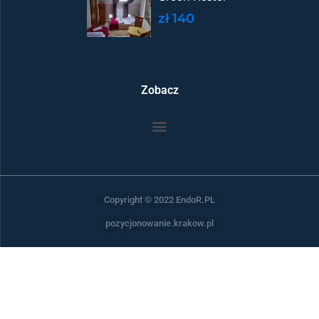
zł 140
Zobacz
Copyright © 2022 EndoR.PL
pozycjonowanie.krakow.pl