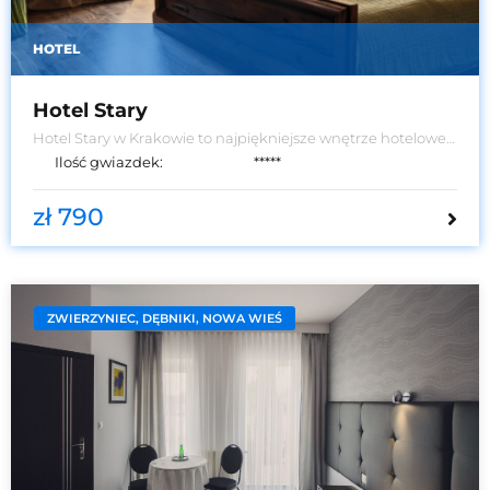
HOTEL
Hotel Stary
Hotel Stary w Krakowie to najpiękniejsze wnętrze hotelowe
w Europie.
Ilość gwiazdek:
*****
zł 790
ZWIERZYNIEC, DĘBNIKI, NOWA WIEŚ