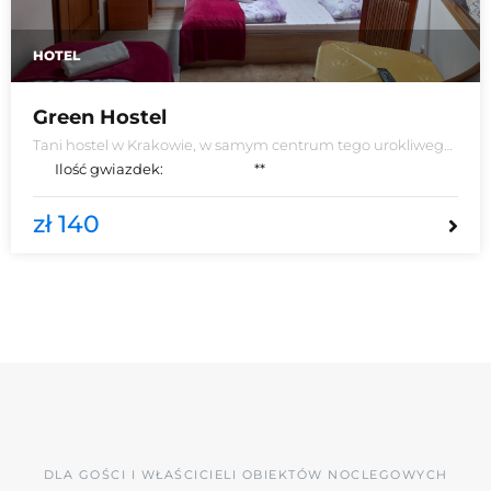
HOTEL
Green Hostel
Tani hostel w Krakowie, w samym centrum tego urokliwego
miasta. Zlokalizowany w zabytkowej kamienicy w samym
Ilość gwiazdek:
**
centrum Krakowa, na Kazimierzu.
zł 140
DLA GOŚCI I WŁAŚCICIELI OBIEKTÓW NOCLEGOWYCH