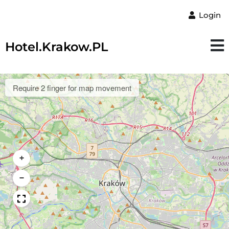
Login
Hotel.Krakow.PL
Require 2 finger for map movement
+
−